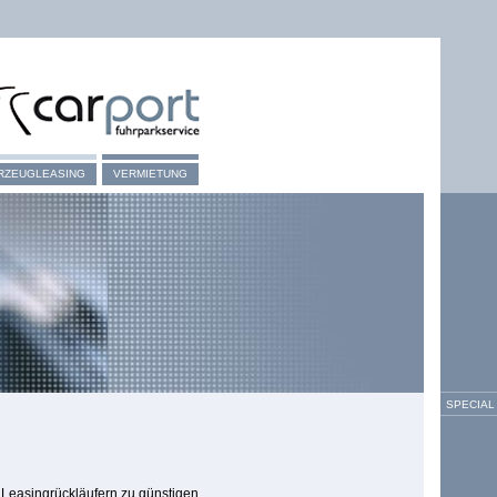
RZEUGLEASING
VERMIETUNG
SPECIAL
 Leasingrückläufern zu günstigen