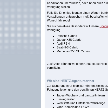
Konditionen überbrücken, oder Ihnen auch e
Verfügung stellen.
Falls Sie für einige Monate einen Wagen benö
Vorstellungen entsprechen muß, beschaffen wir 
Wunschfahrzeug!
Sie suchen etwas Besonderes? Unsere
Specia
Verfügung:
Porsche Cabrio
Jaguar XJS Cabrio
Audi RS 4
Saab 9-3 Cabrio
Mercedes 250 SE Cabrio
Zusätzlich können wir einen Chauffeurservice
vermitteln.
Wir sind HERTZ-Agenturpartner
Zur Sicherung Ihrer Mobilität können Sie jederz
Fahrzeugflotten und den bewährten HERTZ-Ser
Tages- Wochen- und Langzeitmieten
Einwegmieten
Werkstatt- und Unfallersatzfahrzeuge
Vans, Kombis und LKW's